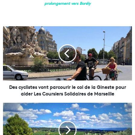
prolongement vers Borély
D
e
s
c
y
c
l
i
s
t
Des cyclistes vont parcourir le col de la Gineste pour
e
aider Les Coursiers Solidaires de Marseille
s
v
L
o
a
n
R
t
é
p
g