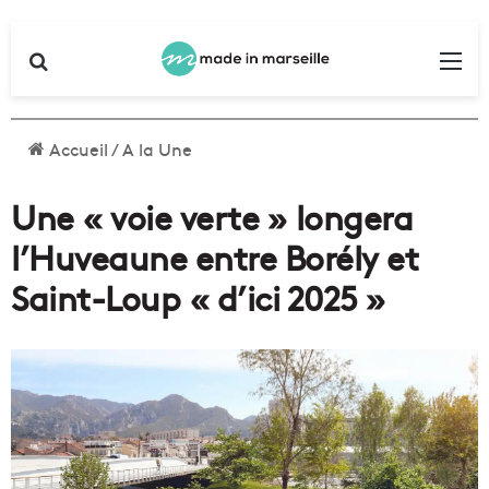
Rechercher
Me
Accueil
/
A la Une
Une « voie verte » longera
l’Huveaune entre Borély et
Saint-Loup « d’ici 2025 »