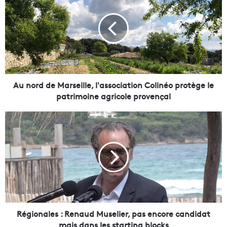
n
o
r
d
d
e
M
a
Au nord de Marseille, l'association Colinéo protège le
r
patrimoine agricole provençal
s
e
R
i
é
l
g
l
i
e
o
,
n
l
a
'
l
a
e
s
s
Régionales : Renaud Muselier, pas encore candidat
s
:
mais dans les starting blocks