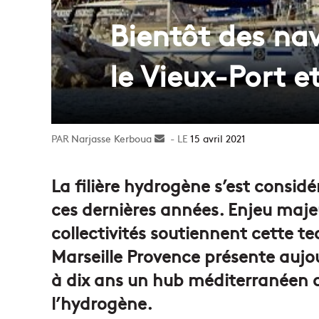
Bientôt des nav
le Vieux-Port e
Narjasse Kerboua
Envoyer
15 avril 2021
un
courriel
La filière hydrogène s’est considé
ces dernières années. Enjeu maje
collectivités soutiennent cette t
Marseille Provence présente aujou
à dix ans un hub méditerranéen d
l’hydrogène.