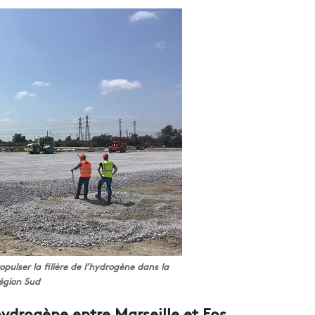
opulser la filière de l’hydrogène dans la
égion Sud
hydrogène entre Marseille et Fos