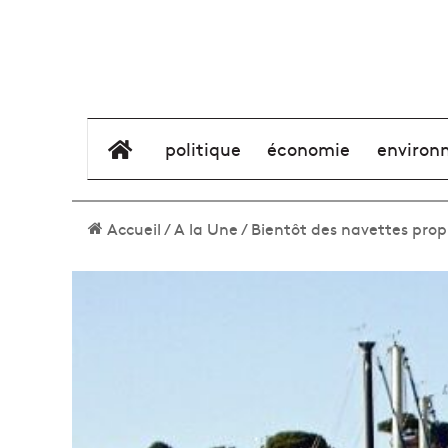
élément de menu
politique
économie
environ
Accueil
/
A la Une
/
Bientôt des navettes propu