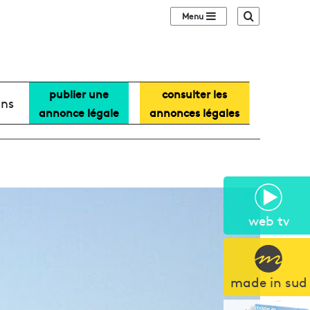
Sidebar (barre lat
Recherche
publier une
consulter les
ans
annonce légale
annonces légales
web tv
made in sud