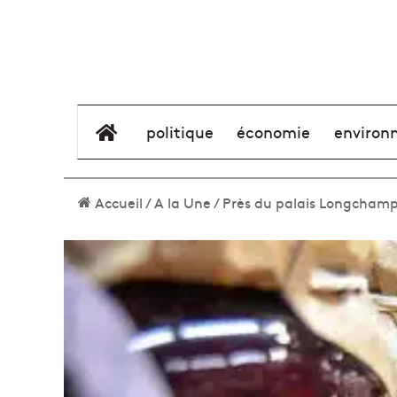
élément de menu
politique
économie
environ
Accueil
/
A la Une
/
Près du palais Longchamp, 