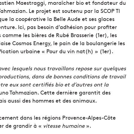
bastien Maestraggi, maraîcher bio et fondateur du
ahmazian. Le projet est soutenu par la SCOP TI
que la coopérative la Belle Aude et ses glaces
nture. Ici, pas besoin d’adhésion pour profiter
 comme les bières de Rubé Brasserie (1er), les
aise Cosmos Energy, le pain de la boulangerie les
ification urbaine « Pour du vin nat(h) » (1er).
avec lesquels nous travaillons repose sur quelques
s productions, dans de bonnes conditions de travail
re eux sont certifiés bio et d’autres ont la
runo Tahmazian. Cette dernière garantit des
ais aussi des hommes et des animaux.
ucement dans les régions Provence-Alpes-Côte
r de grandir à «
vitesse humaine
».