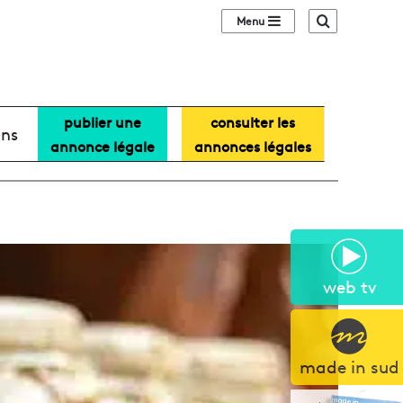
Sidebar (barre lat
Recherche
publier une
consulter les
ans
annonce légale
annonces légales
web tv
made in sud