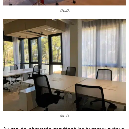
©L.D.
©L.D.
Au rez-de-chaussée gravitent les bureaux autour