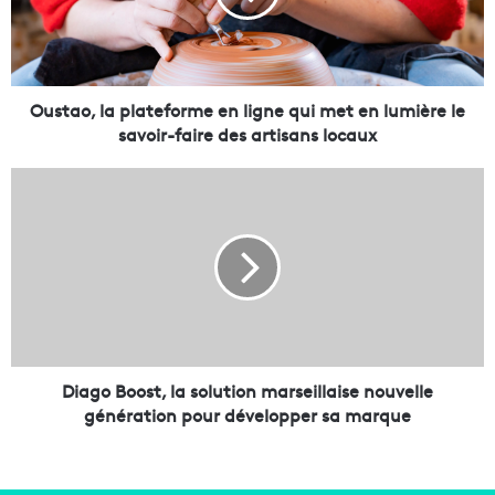
o
,
l
a
p
Oustao, la plateforme en ligne qui met en lumière le
l
savoir-faire des artisans locaux
a
t
D
e
i
f
a
o
g
r
o
m
B
e
o
e
o
n
s
l
t
Diago Boost, la solution marseillaise nouvelle
i
,
génération pour développer sa marque
g
l
n
a
e
s