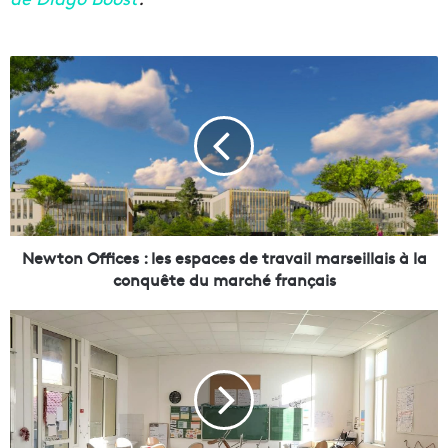
N
e
w
t
o
n
O
ff
i
c
Newton Offices : les espaces de travail marseillais à la
e
conquête du marché français
s
:
8
l
5
e
m
s
i
e
l
s
l
p
i