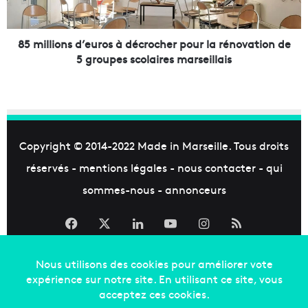
a
o
c
n
e
s
85 millions d’euros à décrocher pour la rénovation de
s
d
5 groupes scolaires marseillais
d
’
e
e
t
u
r
r
a
o
v
s
Copyright © 2014-2022
Made in Marseille
. Tous droits
a
à
réservés -
mentions légales
-
nous contacter
-
qui
i
d
l
é
sommes-nous
-
annonceurs
m
c
a
r
Facebook
X
Linkedin
YouTube
Instagram
RSS
r
o
s
c
e
h
i
e
l
r
l
p