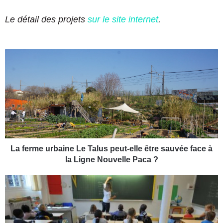
Le détail des projets
sur le site internet
.
L
a
f
e
r
m
e
u
r
b
La ferme urbaine Le Talus peut-elle être sauvée face à
a
la Ligne Nouvelle Paca ?
i
n
L
e
a
L
m
e
a
T
i