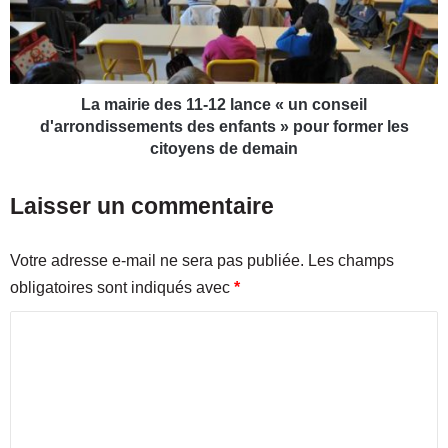
a
r
l
i
u
e
s
d
p
e
La mairie des 11-12 lance « un conseil
e
s
d'arrondissements des enfants » pour former les
u
1
citoyens de demain
t
1
-
-
Laisser un commentaire
e
1
l
2
l
l
Votre adresse e-mail ne sera pas publiée.
Les champs
e
a
obligatoires sont indiqués avec
*
ê
n
t
c
C
r
e
e
«
o
s
u
m
a
n
m
u
c
v
o
e