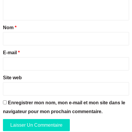
é
n
n
e
s
f
e
t
a
i
a
Nom
*
c
l
e
d
i
à
'
r
l
a
e
a
E-mail
*
r
L
r
*
i
o
g
n
n
Site web
d
e
i
N
s
o
s
u
e
Enregistrer mon nom, mon e-mail et mon site dans le
v
m
navigateur pour mon prochain commentaire.
e
e
l
n
l
t