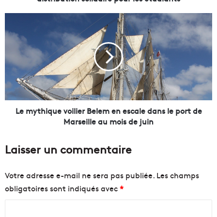
e
s
L
R
e
e
m
s
y
t
t
o
h
s
i
d
q
u
u
C
e
Le mythique voilier Belem en escale dans le port de
o
v
Marseille au mois de juin
e
o
u
i
Laisser un commentaire
r
l
o
i
r
e
Votre adresse e-mail ne sera pas publiée.
Les champs
g
r
obligatoires sont indiqués avec
*
a
B
n
e
C
i
l