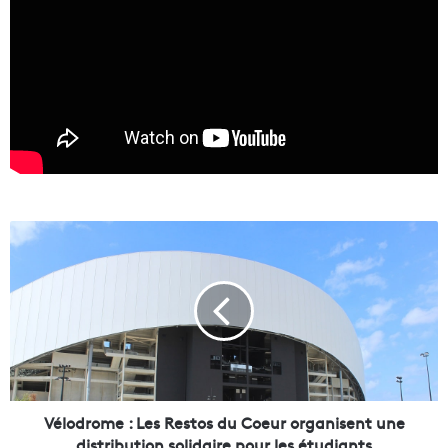
V
é
l
o
d
r
o
m
e
:
Vélodrome : Les Restos du Coeur organisent une
L
distribution solidaire pour les étudiants