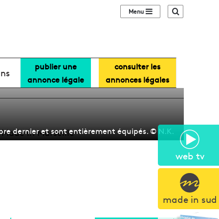
Sidebar (barre lat
Recherche
publier une
consulter les
des conteneurs
ans
annonce légale
annonces légales
bre dernier et sont entièrement équipés. © N.K.
web tv
made in sud