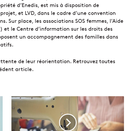
riété d’Enedis, est mis à disposition de
e projet, et LVD, dans le cadre d’une convention
s. Sur place, les associations SOS femmes, l’Aide
et le Centre d’information sur les droits des
roposent un accompagnement des familles dans
atifs.
attente de leur réorientation. Retrouvez toutes
édent article.
F
a
b
r
i
q