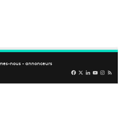
mes-nous
-
annonceurs
Facebook
X
Linkedin
YouTube
Instagram
RSS