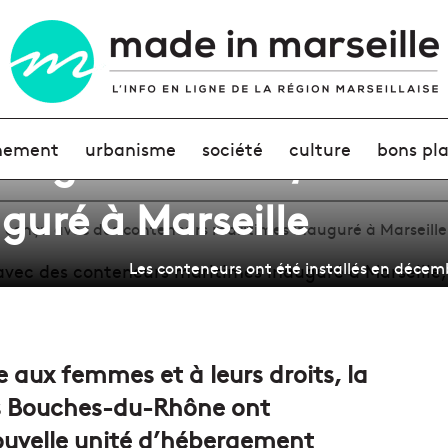
bergement conçu avec 
nement
urbanisme
société
culture
bons pl
guré à Marseille
conçu avec des conteneurs maritimes inauguré à Marseille
Les conteneurs ont été installés en décem
 aux femmes et à leurs droits, la
es Bouches-du-Rhône ont
uvelle unité d’hébergement