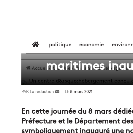
Un centre d’hé
élément de menu
politique
économie
environ
maritimes inau
Accueil
/
A la Une
/
Un centre d’hébergement 
La rédaction
Envoyer
8 mars 2021
un
courriel
En cette journée du 8 mars dédiée
Préfecture et le Département d
symboliquement inauguré une no