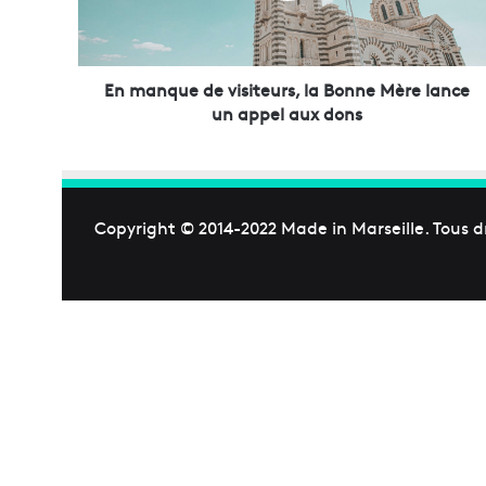
u
e
d
e
En manque de visiteurs, la Bonne Mère lance
v
un appel aux dons
i
s
i
t
e
Copyright © 2014-2022
Made in Marseille
. Tous d
u
r
s
,
l
a
B
o
n
n
e