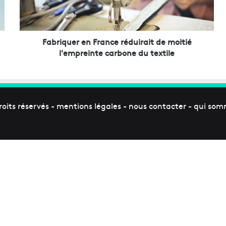
u
e
r
e
Fabriquer en France réduirait de moitié
n
l'empreinte carbone du textile
F
r
a
n
c
roits réservés -
mentions légales
-
nous contacter
-
qui som
e
r
é
d
u
i
r
a
i
t
d