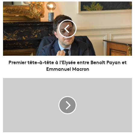
P
r
e
m
i
e
r
t
ê
t
Premier tête-à-tête à l'Elysée entre Benoît Payan et
e
Emmanuel Macron
-
à
L
-
e
t
p
ê
o
t
r
e
t
à
d
l
e
'
M