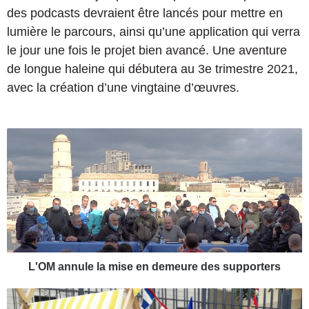
des podcasts devraient être lancés pour mettre en
lumière le parcours, ainsi qu’une application qui verra
le jour une fois le projet bien avancé. Une aventure
de longue haleine qui débutera au 3e trimestre 2021,
avec la création d’une vingtaine d’œuvres.
L
'
O
M
a
n
n
u
l
e
L'OM annule la mise en demeure des supporters
l
a
U