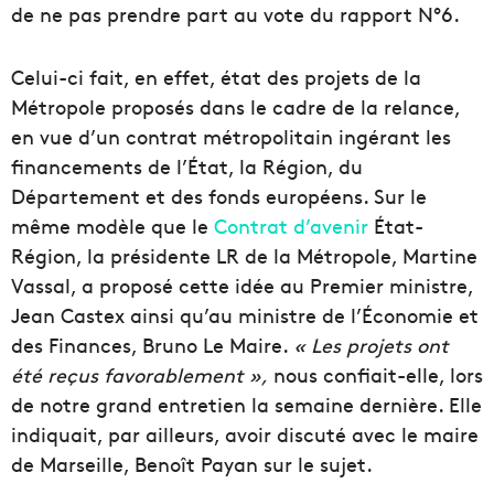
de ne pas prendre part au vote du rapport
N°
6.
Celui-ci fait, en effet, état des projets de la
Métropole
proposés dans le cadre de la relance,
en vue d’un contrat métropolitain ingérant les
financements de l’
État
, la Région, du
Département
et des
fonds
européens.
S
ur le
mêm
e
modèle que le
Contrat d’avenir
É
tat-
Région
, la présidente LR de la
Métropole
, Martine
Vassal, a proposé cette idée au Premier ministre,
Jean Castex ainsi qu’au ministre de l’
Économie
et
des Finances, Bruno Le
Maire
.
« Les projets ont
été
reçus
favorablement »,
nous confiait-elle, lors
de notre grand entretien la semaine dernière. Elle
indiquait, par ailleurs, avoir discuté avec le maire
de Marseille, Benoît Payan sur le sujet.