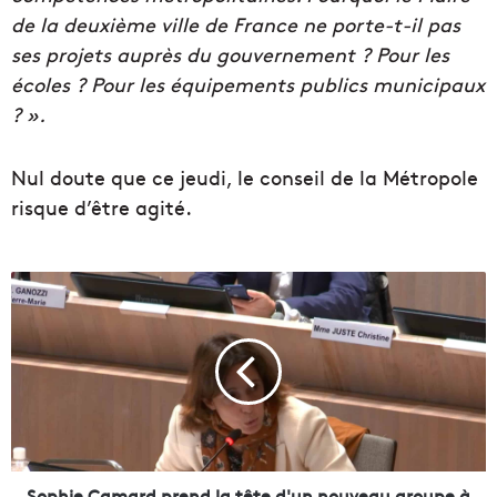
de la deuxième ville de France ne porte-t-il pas
ses
projets auprès du gouvernement ? Pour les
écoles ? Pour les équipements publics municipaux
? ».
Nul doute que ce jeudi, le conseil de la
Métropole
risque d’être agité.
S
o
p
h
i
e
C
a
m
a
Sophie Camard prend la tête d'un nouveau groupe à