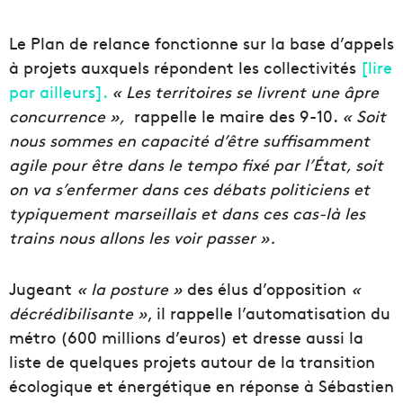
Le Plan de relance fonctionne sur la base d’appels
à projets auxquels répondent les collectivités
[lire
par ailleurs].
« Les territoires se
livrent
une âpre
concurrence »,
rappelle le maire des 9-10.
« Soit
nou
s
sommes
en capacité d’
être
suffisamment
agile
pour être dans le tempo fixé par l’
État
, soit
on va s’enfermer dans
ces
débats politiciens et
typiquement marseillais et dans ces
cas-là
les
trains nous allons les voir passer ».
Jugeant
«
l
a postur
e »
des élus d’opposition
«
décrédibilisante »
, il rappelle l’automatisation du
métro (600 millions d’euros) et dresse aussi la
liste de quelques projets autour de la transition
écologique et énergétique en réponse à Sébastien