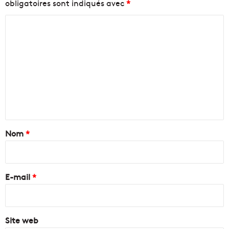
obligatoires sont indiqués avec
*
C
o
m
m
e
n
t
a
Nom
*
i
r
e
E-mail
*
*
Site web