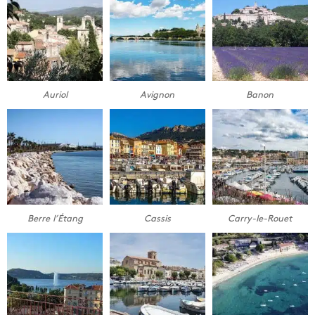
Auriol
Avignon
Banon
Berre l’Étang
Cassis
Carry-le-Rouet