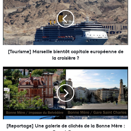
T
o
u
r
i
s
m
e
]
[Tourisme] Marseille bientôt capitale européenne de
M
la croisière ?
a
r
[
s
R
e
e
i
p
l
o
l
r
e
t
b
a
i
g
e
e
[Reportage] Une galerie de clichés de la Bonne Mère :
n
]