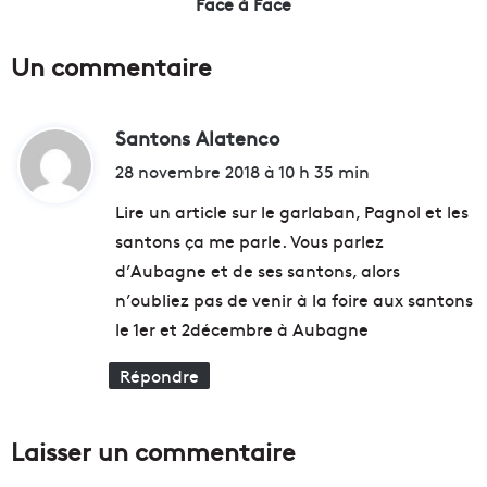
Face à Face
t
U
ô
n
Un commentaire
t
e
c
g
a
a
p
Santons Alatenco
d
l
i
e
i
28 novembre 2018 à 10 h 35 min
t
r
t
a
i
Lire un article sur le garlaban, Pagnol et les
l
e
santons ça me parle. Vous parlez
e
d
:
d’Aubagne et de ses santons, alors
e
e
u
c
n’oubliez pas de venir à la foire aux santons
r
l
le 1er et 2décembre à Aubagne
o
i
p
c
Répondre
é
h
e
é
n
s
Laisser un commentaire
n
d
e
e