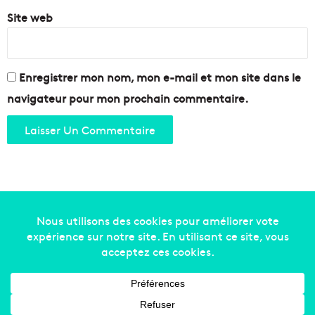
Site web
Enregistrer mon nom, mon e-mail et mon site dans le
navigateur pour mon prochain commentaire.
Copyright © 2014-2022
Made in Marseille
. Tous droits
réservés -
mentions légales
-
nous contacter
-
qui
sommes-nous
-
annonceurs
Facebook
X
Linkedin
YouTube
Instagram
RSS