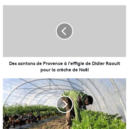
D
e
s
s
a
n
t
o
n
s
Des santons de Provence à l'effigie de Didier Raoult
d
pour la crèche de Noël
e
P
U
r
n
o
e
v
s
e
e
n
r
c
r
e
e