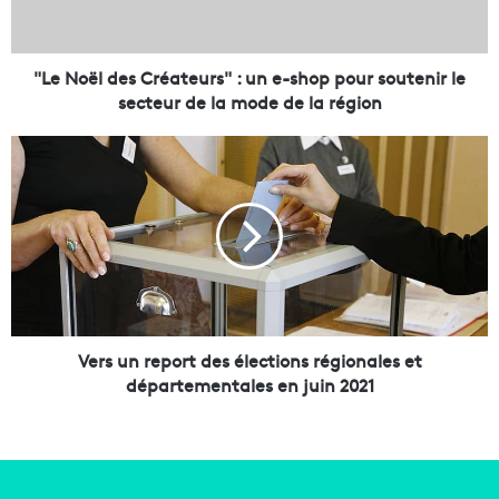
l
d
e
s
"Le Noël des Créateurs" : un e-shop pour soutenir le
C
secteur de la mode de la région
r
é
V
a
e
t
r
e
s
u
u
r
n
s
r
"
e
:
p
u
o
Vers un report des élections régionales et
n
r
départementales en juin 2021
e
t
-
d
s
e
h
s
o
é