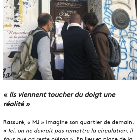
«
Ils viennent toucher du doigt une
réalité »
Rassuré, « MJ » imagine son quartier de demain.
«
Ici, on ne devrait pas remettre la circulation, il
faut que ça reste piéton
»
.
En lieu et place de la