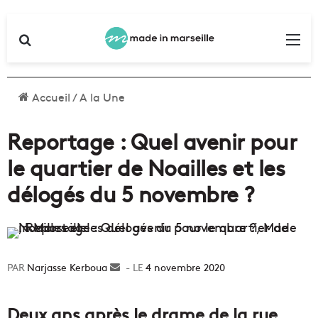
Rechercher
Me
Accueil
/
A la Une
Reportage : Quel avenir pour
le quartier de Noailles et les
délogés du 5 novembre ?
Narjasse Kerboua
Envoyer
4 novembre 2020
un
courriel
Deux ans après le drame de la rue