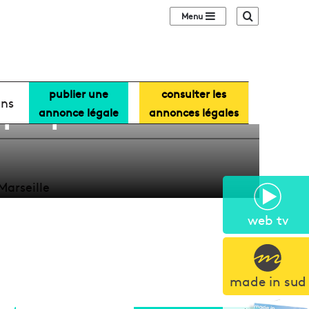
Sidebar (barre lat
Recherche
publier une
consulter les
ique promet un
ans
annonce légale
annonces légales
web tv
made in sud