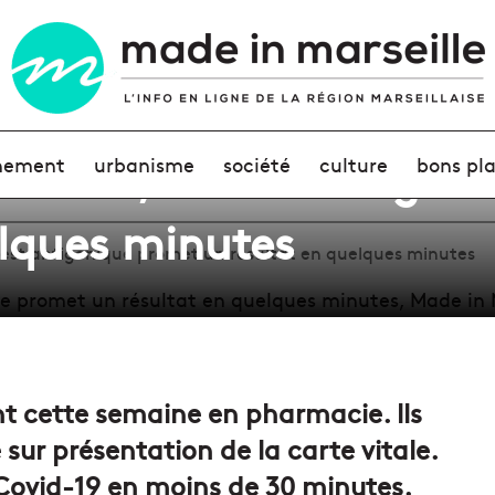
rmacie, le test antigén
nement
urbanisme
société
culture
bons pl
elques minutes
test antigénique promet un résultat en quelques minutes
t cette semaine en pharmacie. lls
sur présentation de la carte vitale.
 Covid-19 en moins de 30 minutes.