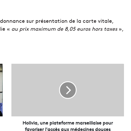
ordonnance sur présentation de la carte vitale,
die «
au prix maximum de 8,05 euros hors taxes
»,
H
o
l
i
v
i
a
,
u
n
Holivia, une plateforme marseillaise pour
e
favoriser l'accès aux médecines douces