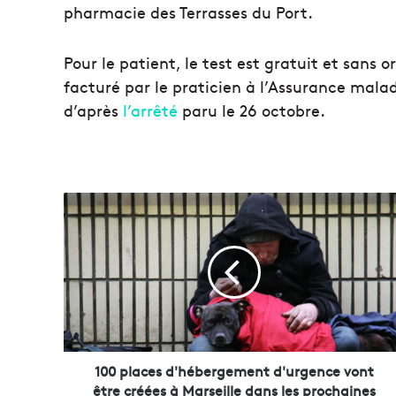
pharmacie des Terrasses du Port.
Pour le patient, le test est gratuit et sans 
facturé par le praticien à l’Assurance mala
d’après
l’arrêté
paru le 26 octobre.
1
0
0
p
l
a
c
e
s
d
100 places d'hébergement d'urgence vont
'
être créées à Marseille dans les prochaines