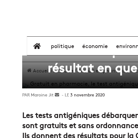
Gratuit en pha
élément de menu
politique
économie
environ
résultat en qu
Accueil
/
A la Une
/
Gratuit en pharmacie, le 
Maroine Jit
Envoyer
3 novembre 2020
un
courriel
Les tests antigéniques débarquen
sont gratuits et sans ordonnance 
Ils donnent des résultats pour la