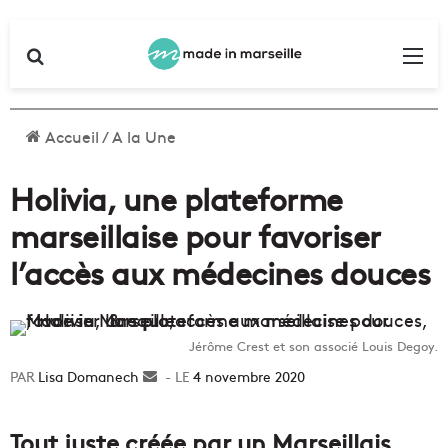
Rechercher
Me
Accueil
/
A la Une
Holivia, une plateforme
marseillaise pour favoriser
l’accès aux médecines douces
Jérôme Crest et son associé Louis Degoy.
Lisa Domanech
Envoyer
4 novembre 2020
un
courriel
Tout juste créée par un Marseillais,