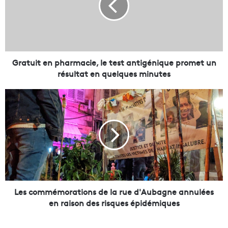
u
i
t
e
n
p
Gratuit en pharmacie, le test antigénique promet un
h
résultat en quelques minutes
a
r
L
m
e
a
s
c
c
i
o
e
m
,
m
l
é
e
m
t
o
Les commémorations de la rue d'Aubagne annulées
e
r
en raison des risques épidémiques
s
a
t
t