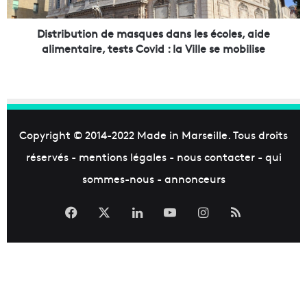
s
u
t
t
r
i
Distribution de masques dans les écoles, aide
o
o
alimentaire, tests Covid : la Ville se mobilise
n
n
o
d
m
e
i
m
e
a
s
s
Copyright © 2014-2022
Made in Marseille
. Tous droits
u
q
réservés -
mentions légales
-
nous contacter
-
qui
s
u
p
e
sommes-nous
-
annonceurs
e
s
n
d
Facebook
X
Linkedin
YouTube
Instagram
RSS
d
a
u
n
à
s
p
l
a
e
r
s
t
é