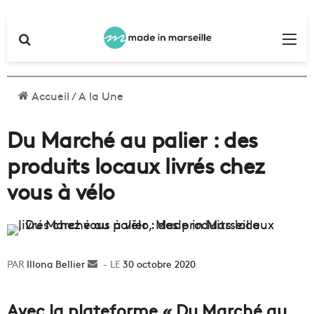
Rechercher
Me
Accueil
/
A la Une
Du Marché au palier : des
produits locaux livrés chez
vous à vélo
Illona Bellier
Envoyer
30 octobre 2020
un
courriel
Avec la plateforme « Du Marché au