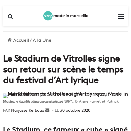
Rechercher
Me
Accueil
/
A la Une
Le Stadium de Vitrolles signe
son retour sur scène le temps
du festival d’Art lyrique
Stadium de Vitrolles au printemps 1994. © Anne Favret et Patrick Manez - "La Renaissance du Stadium".
Narjasse Kerboua
Envoyer
30 octobre 2020
un
courriel
Le Stadium, ce fameux « cube » signé