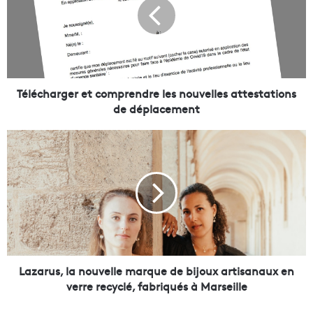
é
c
h
a
r
g
e
Télécharger et comprendre les nouvelles attestations
r
de déplacement
e
t
L
c
a
o
z
m
a
p
r
r
u
e
s
n
,
d
l
r
a
Lazarus, la nouvelle marque de bijoux artisanaux en
e
n
verre recyclé, fabriqués à Marseille
l
o
e