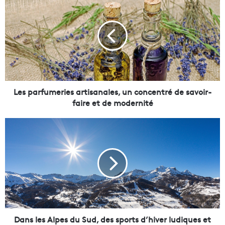
e
s
p
a
r
f
u
m
e
Les parfumeries artisanales, un concentré de savoir-
r
faire et de modernité
i
e
D
s
a
a
n
r
s
t
l
i
e
s
s
a
A
n
l
a
p
Dans les Alpes du Sud, des sports d’hiver ludiques et