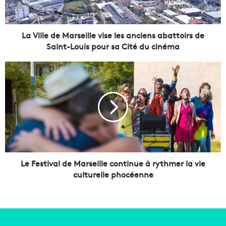
e
d
e
M
La Ville de Marseille vise les anciens abattoirs de
a
Saint-Louis pour sa Cité du cinéma
r
s
L
e
e
i
F
l
e
l
s
e
t
v
i
i
v
s
a
e
l
Le Festival de Marseille continue à rythmer la vie
l
d
culturelle phocéenne
e
e
s
M
a
a
n
r
c
s