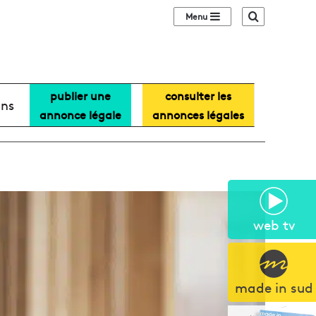
Sidebar (barre lat
Recherche
publier une
consulter les
ans
annonce légale
annonces légales
web tv
made in sud