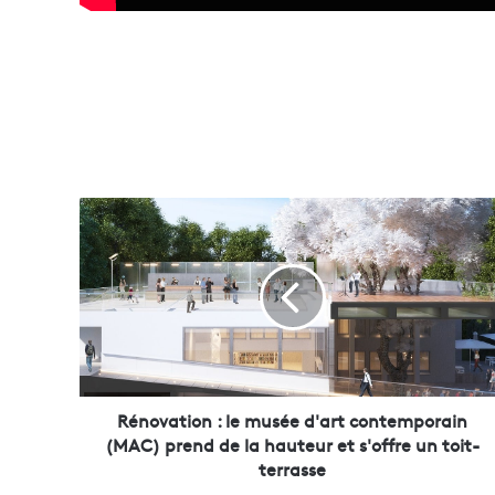
R
é
n
o
v
a
t
i
o
n
Rénovation : le musée d'art contemporain
:
(MAC) prend de la hauteur et s'offre un toit-
l
terrasse
e