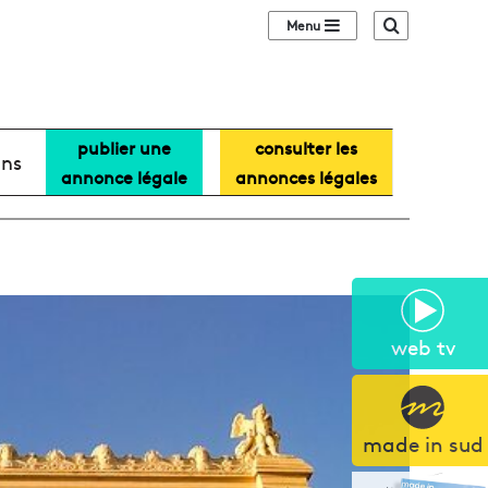
Sidebar (barre lat
Recherche
publier une
consulter les
ans
annonce légale
annonces légales
web tv
made in sud