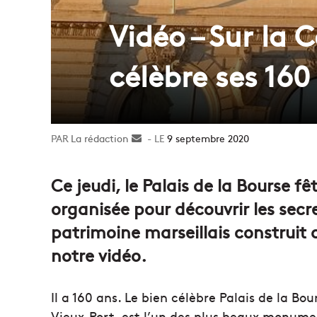
Vidéo – Sur la 
célèbre ses 160
La rédaction
Envoyer
9 septembre 2020
un
courriel
Ce jeudi, le Palais de la Bourse fê
organisée pour découvrir les sec
patrimoine marseillais construit 
notre vidéo.
Il a 160 ans. Le bien célèbre Palais de la Bo
Vieux-Port, est l’un des plus beaux monumen