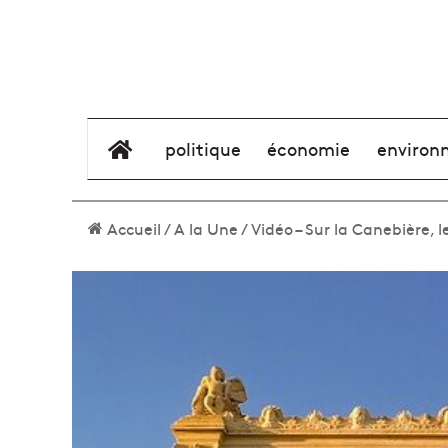
élément de menu
politique
économie
environ
Accueil
/
A la Une
/
Vidéo – Sur la Canebière, l