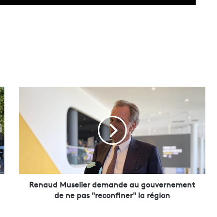
R
e
n
a
u
d
M
u
s
e
Renaud Muselier demande au gouvernement
l
de ne pas "reconfiner" la région
i
e