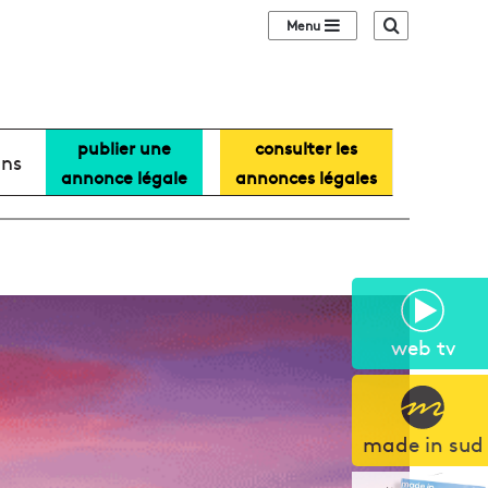
Sidebar (barre lat
Recherche
publier une
consulter les
ans
annonce légale
annonces légales
web tv
made in sud