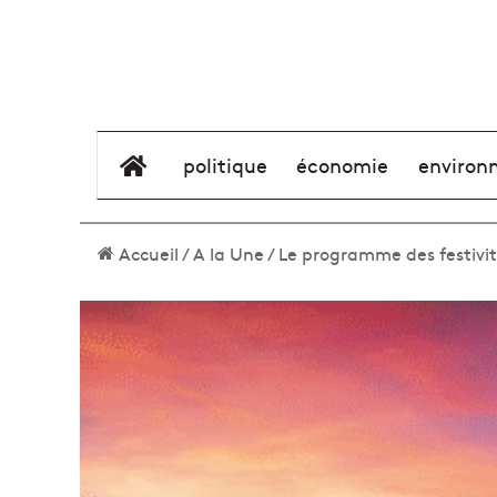
élément de menu
politique
économie
environ
Accueil
/
A la Une
/
Le programme des festivité