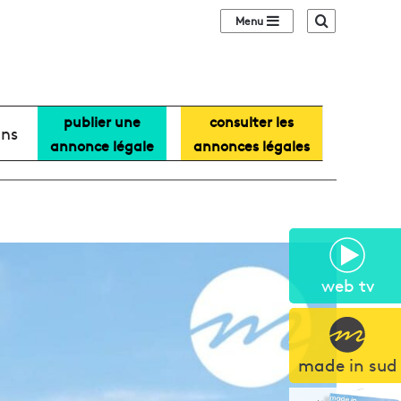
Sidebar (barre lat
Recherche
publier une
consulter les
ans
annonce légale
annonces légales
web tv
made in sud