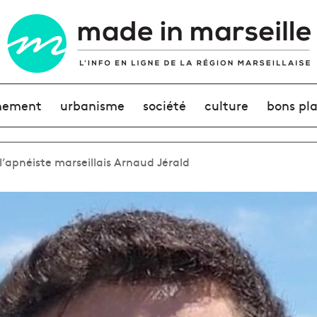
nement
urbanisme
société
culture
bons pl
’apnéiste marseillais Arnaud Jérald