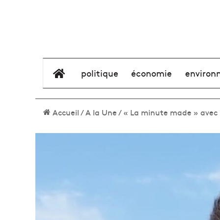
élément de menu
politique
économie
environ
Accueil
/
A la Une
/
« La minute made » avec l