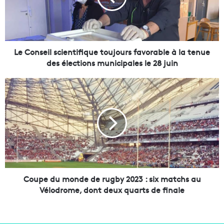
s
e
i
l
s
Le Conseil scientifique toujours favorable à la tenue
c
des élections municipales le 28 juin
i
e
C
n
o
t
u
i
p
f
e
i
d
q
u
u
m
e
o
t
n
Coupe du monde de rugby 2023 : six matchs au
o
d
Vélodrome, dont deux quarts de finale
u
e
j
d
o
e