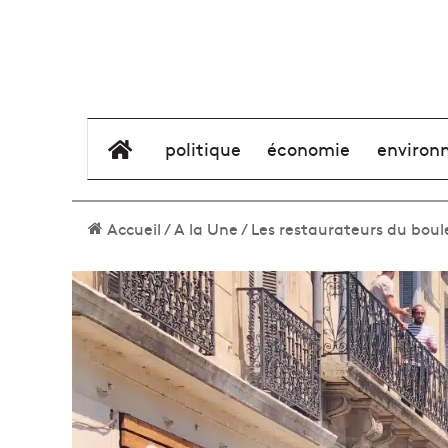
élément de menu
politique
économie
environ
Accueil
/
A la Une
/
Les restaurateurs du bou