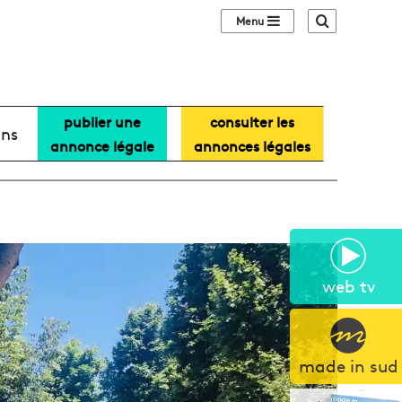
Sidebar (barre lat
Recherche
publier une
consulter les
ans
annonce légale
annonces légales
web tv
made in sud