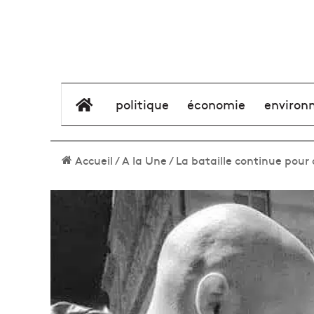
élément de menu
politique
économie
environ
Accueil
/
A la Une
/
La bataille continue pour 