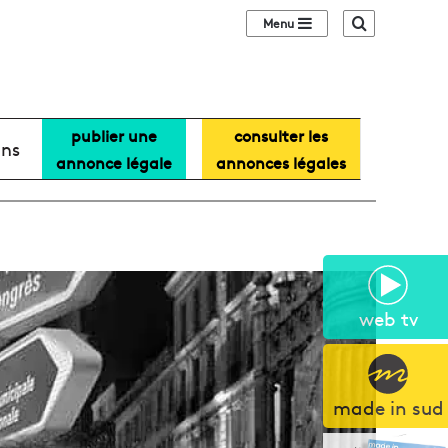
Sidebar (barre lat
Recherche
publier une
consulter les
ans
annonce légale
annonces légales
web tv
made in sud