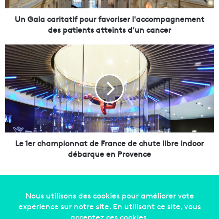
r
i
Un Gala caritatif pour favoriser l'accompagnement
t
des patients atteints d'un cancer
a
t
L
i
e
f
1
p
e
o
r
u
c
r
h
f
a
a
m
v
p
Le 1er championnat de France de chute libre indoor
o
i
débarque en Provence
r
o
i
n
s
n
e
a
r
t
l
d
Copyright © 2014-2022
Made in Marseille
. Tous droits