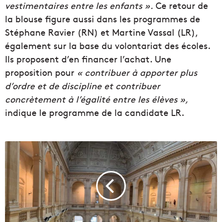
vestimentaires entre les enfants ».
Ce retour de
la blouse figure aussi dans les programmes de
Stéphane Ravier (RN) et Martine Vassal (LR),
également sur la base du volontariat des écoles.
Ils proposent d’en financer l’achat. Une
proposition pour
« contribuer à apporter plus
d’ordre et de discipline et contribuer
concrètement à l’égalité entre les élèves »,
indique le programme de la candidate LR.
U
n
G
a
l
a
c
a