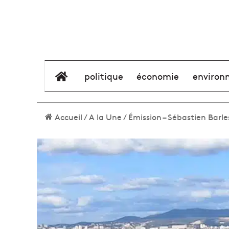
élément de menu
politique
économie
environ
Accueil
/
A la Une
/
Émission – Sébastien Barle