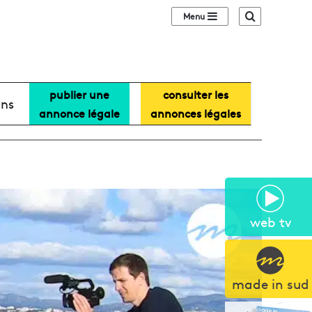
Sidebar (barre lat
Recherche
publier une
consulter les
ans
annonce légale
annonces légales
web tv
made in sud