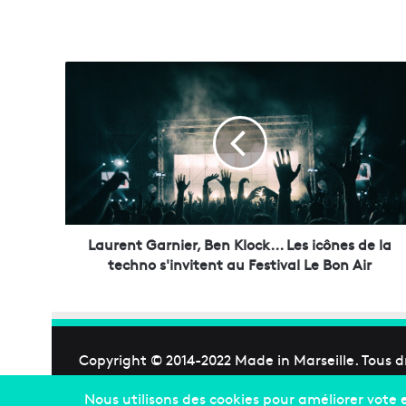
L
a
u
r
e
n
t
G
a
r
Laurent Garnier, Ben Klock... Les icônes de la
n
techno s'invitent au Festival Le Bon Air
i
e
r
,
B
Copyright © 2014-2022
Made in Marseille
. Tous d
e
n