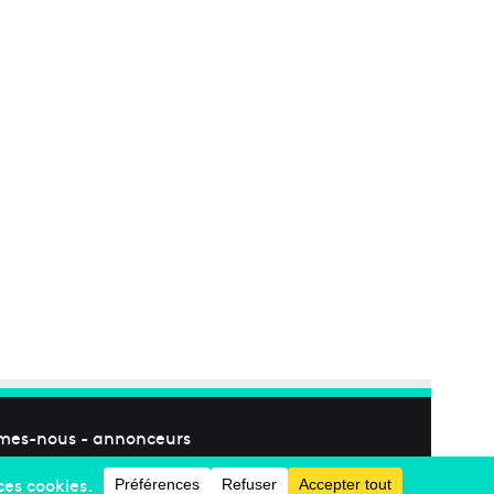
mes-nous
-
annonceurs
Facebook
X
Linkedin
YouTube
Instagram
RSS