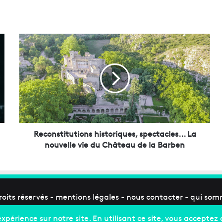
R
e
c
o
n
s
t
i
t
u
Reconstitutions historiques, spectacles... La
t
nouvelle vie du Château de la Barben
i
o
n
s
h
roits réservés -
mentions légales
-
nous contacter
-
qui som
i
s