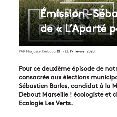
Émission – Séba
de « L’Aparté p
Narjasse Kerboua
Envoyer
19 février 2020
un
courriel
Pour ce deuxième épisode de notr
consacrée aux élections municipa
Sébastien Barles, candidat à la Ma
Debout Marseille ! écologiste et 
Ecologie Les Verts.