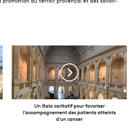
promotion du terroir provençal et des savoir-
U
n
G
a
l
a
c
a
r
i
Un Gala caritatif pour favoriser
t
l'accompagnement des patients atteints
a
d'un cancer
t
i