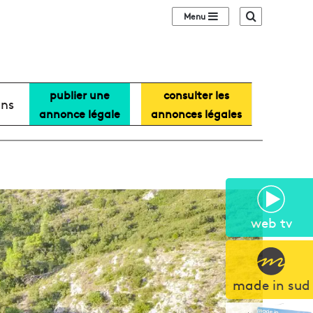
Sidebar (barre lat
Recherche
publier une
consulter les
ans
annonce légale
annonces légales
web tv
made in sud