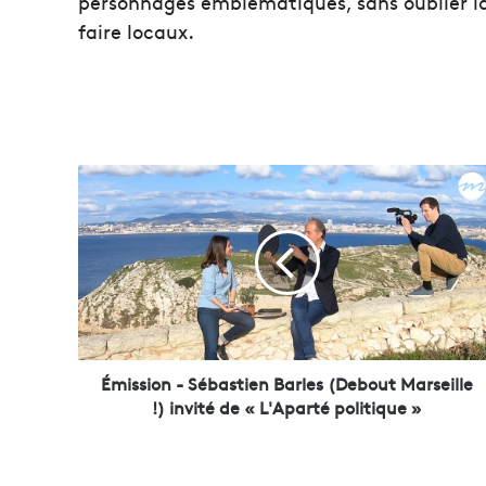
personnages emblématiques, sans oublier la 
faire locaux.
É
m
i
s
s
i
o
n
-
S
Émission - Sébastien Barles (Debout Marseille
é
!) invité de « L'Aparté politique »
b
a
s