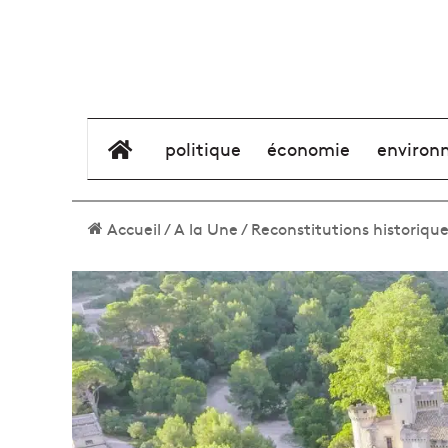
élément de menu
politique
économie
environ
Accueil
/
A la Une
/
Reconstitutions historiqu