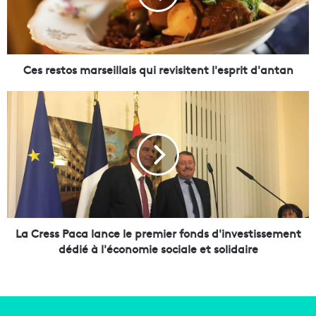
s
t
o
s
m
Ces restos marseillais qui revisitent l'esprit d'antan
a
r
L
s
a
e
C
i
r
l
e
l
s
a
s
i
P
s
a
q
c
La Cress Paca lance le premier fonds d'investissement
u
a
dédié à l'économie sociale et solidaire
i
l
r
a
e
n
v
c