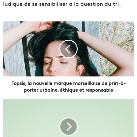
ludique de se sensibiliser à la question du tri.
T
o
p
s
i
s
,
l
a
n
Topsis, la nouvelle marque marseillaise de prêt-à-
o
porter urbaine, éthique et responsable
u
v
P
e
o
l
u
l
r
e
l
m
e