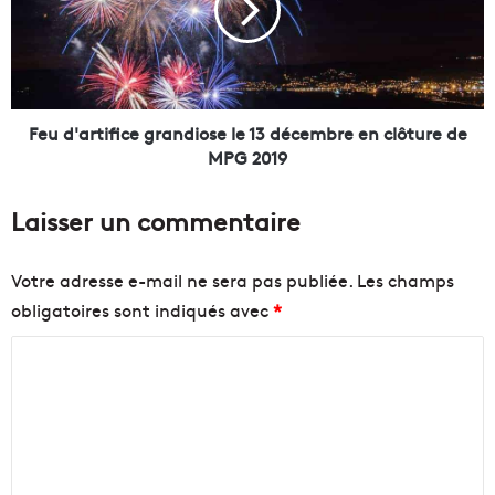
u
'
J
a
a
r
r
t
r
i
e
f
Feu d'artifice grandiose le 13 décembre en clôture de
t
i
MPG 2019
:
c
l
e
Laisser un commentaire
e
g
p
r
r
a
Votre adresse e-mail ne sera pas publiée.
Les champs
e
n
obligatoires sont indiqués avec
*
m
d
i
i
C
e
o
r
s
o
t
e
m
r
l
m
o
e
n
1
e