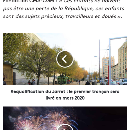
Fondation CMA-CGM :
« Ces enfants ne doivent
pas être une perte de la République, ces enfants
sont des sujets précieux, travailleurs et doués ».
R
e
q
u
a
l
i
f
i
c
Requalification du Jarret : le premier tronçon sera
a
livré en mars 2020
t
i
F
o
e
n
u
d
d