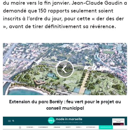
du maire vers la fin janvier. Jean-Claude Gaudin a
demandé que 150 rapports seulement soient
inscrits à l’ordre du jour, pour cette « der des der
», avant de tirer définitivement sa révérence.
E
x
t
e
n
s
i
o
n
d
Extension du parc Borély : feu vert pour le projet au
u
conseil municipal
p
a
M
r
a