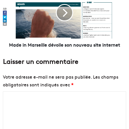
c
d
B
e
o
i
r
n
é
M
l
a
y
r
:
s
Made in Marseille dévoile son nouveau site internet
f
e
e
i
Laisser un commentaire
u
l
v
l
e
e
Votre adresse e-mail ne sera pas publiée.
Les champs
r
d
obligatoires sont indiqués avec
*
t
é
p
v
C
o
o
u
o
i
r
l
m
l
e
m
e
s
p
o