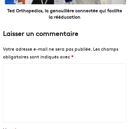
c
p
B
e
Ted Orthopedics, la genouillère connectée qui facilite
o
d
la rééducation
r
i
é
c
Laisser un commentaire
l
s
y
,
,
l
Votre adresse e-mail ne sera pas publiée.
Les champs
n
a
obligatoires sont indiqués avec
*
o
g
u
e
C
v
n
e
o
o
l
u
m
l
i
m
e
l
p
l
e
l
è
n
a
r
c
e
t
e
c
a