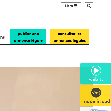
Sidebar (barre lat
Recherche
publier une
consulter les
ans
annonce légale
annonces légales
web tv
made in sud