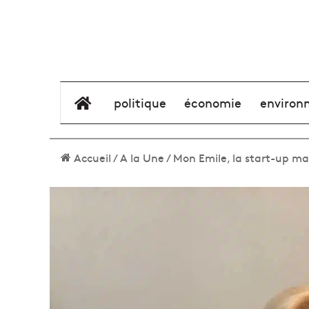
élément de menu
politique
économie
environ
Accueil
/
A la Une
/
Mon Emile, la start-up mar