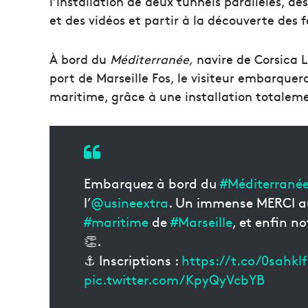
l’installation de deux tunnels parallèles, d
et des vidéos et partir à la découverte des
À bord du
Méditerranée,
navire de Corsica L
port de Marseille Fos, le visiteur embarqu
maritime, grâce à une installation totaleme
Embarquez à bord du
#Méditerrané
l’
@usineextra
. Un immense MERCI a
#maritime
de
#Marseille
, et enfin n
👏.
⚓ Inscriptions :
https://t.co/0sahk
pic.twitter.com/KpyQyVcbYB