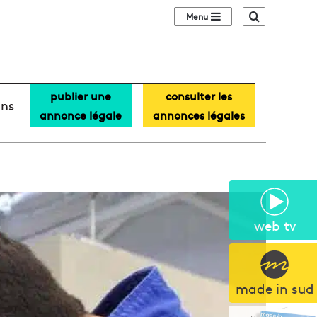
Sidebar (barre lat
Recherche
publier une
consulter les
ans
annonce légale
annonces légales
web tv
made in sud