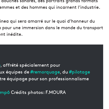
es douches sonores, des portraits grands formats
 femmes et des hommes qui incarnent l’industrie.
inea qui sera amarré sur le quai d’honneur du
era pour une immersion dans le monde du transport
nt inédite.
e
, affrété spécialement pour
ux équipes de
#remorquage
, du
#pilotage
otre équipage pour son professionnalisme
lfmp6
Crédits photos: F.MOURA