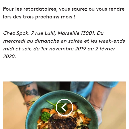
Pour les retardataires, vous saurez où vous rendre
lors des trois prochains mois !
Chez Spok. 7 rue Lulli, Marseille 13001. Du
mercredi au dimanche en soirée et les week-ends
midi et soir, du 1er novembre 2019 au 2 février
2020.
U
n
e
q
u
a
r
a