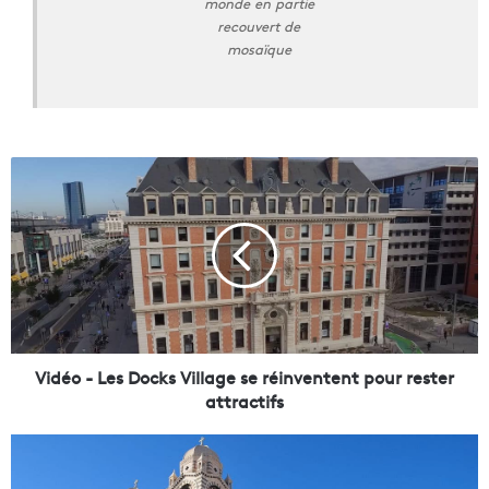
monde en partie
recouvert de
mosaïque
V
i
d
é
o
-
L
e
s
D
Vidéo - Les Docks Village se réinventent pour rester
o
attractifs
c
k
L
s
e