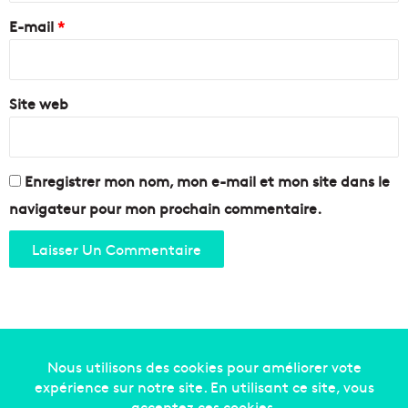
a
e
E-mail
*
l
e
*
C
o
Site web
n
n
e
c
t
Enregistrer mon nom, mon e-mail et mon site dans le
navigateur pour mon prochain commentaire.
Copyright © 2014-2022
Made in Marseille
. Tous droits