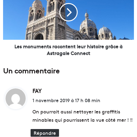
V
s
i
m
l
o
l
n
a
u
g
m
e
e
s
n
Les monuments racontent leur histoire grâce à
e
t
Astragale Connect
r
s
é
r
Un commentaire
i
a
n
c
v
o
e
FAY
d
n
n
t
i
1 novembre 2019 à 17 h 08 min
t
e
t
e
n
On pourrait aussi nettoyer les graffitis
n
t
minables qui pourrissent la vue côté mer ! ‼️
t
l
:
p
e
Répondre
o
u