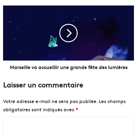
L
X
M
H
a
,
r
c
s
r
e
é
i
é
l
e
l
p
e
a
v
Marseille va accueillir une grande fête des lumières
r
a
u
a
Laisser un commentaire
n
c
M
c
a
u
Votre adresse e-mail ne sera pas publiée.
Les champs
r
e
obligatoires sont indiqués avec
*
s
i
e
l
C
i
l
l
o
i
l
r