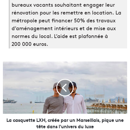
bureaux vacants souhaitant engager leur
rénovation pour les remettre en location. La
métropole peut financer 50% des travaux
d’aménagement intérieurs et de mise aux
normes du local. L’aide est plafonnée à
200 000 euros.
L
a
c
a
s
q
u
e
t
t
La casquette LXH, créée par un Marseillais, pique une
e
tête dans l'univers du luxe