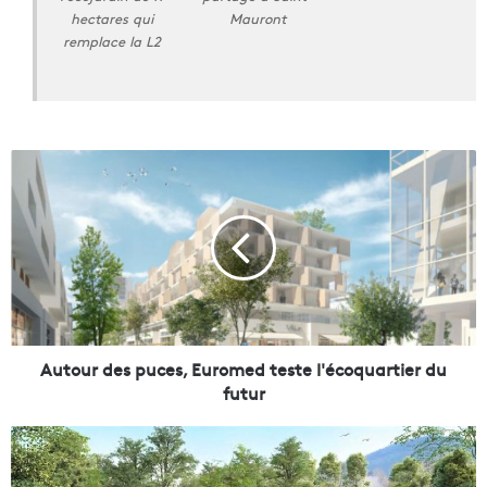
hectares qui
Mauront
remplace la L2
A
u
t
o
u
r
d
e
s
p
Autour des puces, Euromed teste l'écoquartier du
u
futur
c
e
U
s
n
,
e