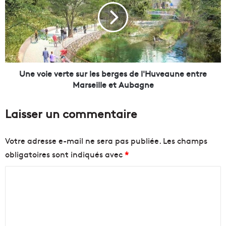
E
v
u
o
r
i
o
e
m
v
e
e
d
r
Une voie verte sur les berges de l'Huveaune entre
t
t
Marseille et Aubagne
e
e
s
s
Laisser un commentaire
t
u
e
r
l
l
Votre adresse e-mail ne sera pas publiée.
Les champs
'
e
obligatoires sont indiqués avec
*
é
s
c
b
C
o
e
q
r
o
u
g
m
a
e
m
r
s