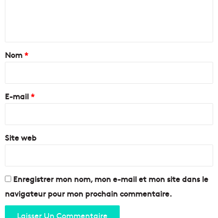
t
d
e
i
e
n
e
l
r
'
t
d
H
a
Nom
*
u
u
f
v
i
u
e
r
t
a
e
u
E-mail
*
u
r
n
*
e
e
Site web
n
t
r
e
M
Enregistrer mon nom, mon e-mail et mon site dans le
a
navigateur pour mon prochain commentaire.
r
s