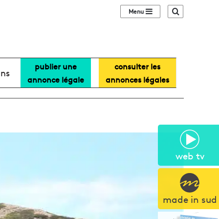
Sidebar (barre lat
Recherche
publier une
consulter les
ans
annonce légale
annonces légales
web tv
made in sud