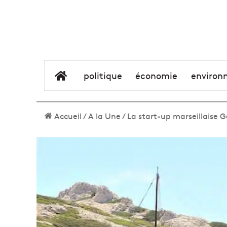
élément de menu
politique
économie
environ
Accueil
/
A la Une
/
La start-up marseillaise G