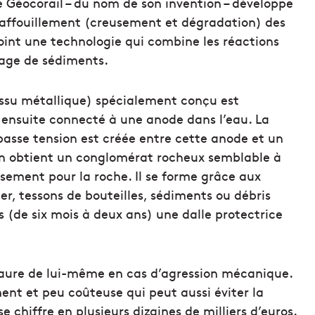
se Géocorail – du nom de son invention – développe
t l’affouillement (creusement et dégradation) des
oint une technologie qui combine les réactions
tage de sédiments.
ssu métallique) spécialement conçu est
 ensuite connecté à une anode dans l’eau. La
 basse tension est créée entre cette anode et un
 on obtient un conglomérat rocheux semblable à
nsement pour la roche. Il se forme grâce aux
er, tessons de bouteilles, sédiments ou débris
ps (de six mois à deux ans) une dalle protectrice
staure de lui-même en cas d’agression mécanique.
nt et peu coûteuse qui peut aussi éviter la
 chiffre en plusieurs dizaines de milliers d’euros.