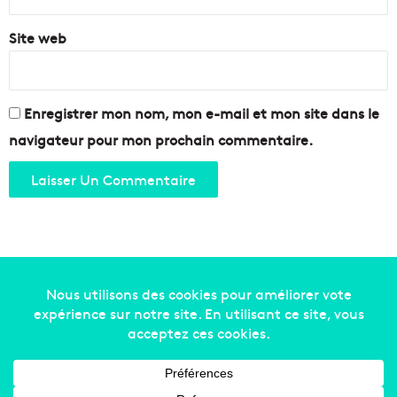
i
t
t
s
Site web
e
"
à
à
M
l
a
'
Enregistrer mon nom, mon e-mail et mon site dans le
r
u
s
navigateur pour mon prochain commentaire.
n
e
i
i
o
l
n
l
?
e
Copyright © 2014-2022
Made in Marseille
. Tous droits
réservés -
mentions légales
-
nous contacter
-
qui
sommes-nous
-
annonceurs