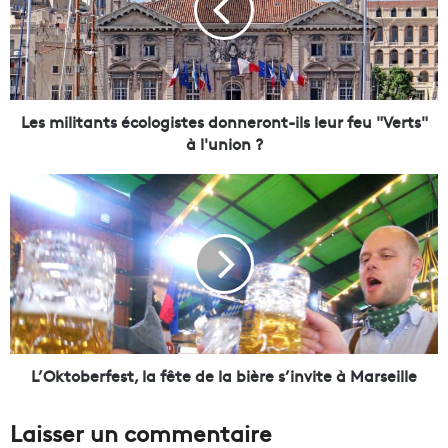
i
l
i
t
a
n
Les militants écologistes donneront-ils leur feu "Verts"
t
à l'union ?
s
é
L
c
’
o
O
l
k
o
t
g
o
i
b
s
e
t
r
e
f
L’Oktoberfest, la fête de la bière s’invite à Marseille
s
e
d
s
Laisser un commentaire
o
t