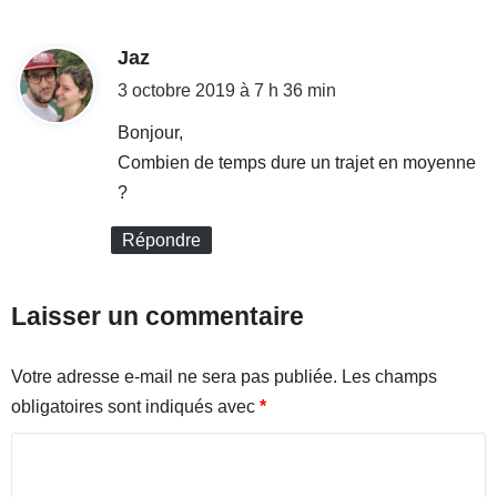
l
l
i
e
e
d
Jaz
d
r
e
i
3 octobre 2019 à 7 h 36 min
p
l
t
r
a
Bonjour,
ô
2
Combien de temps dure un trajet en moyenne
n
e
:
?
e
C
«
h
Répondre
a
u
n
n
c
f
Laisser un commentaire
e
r
d
o
a
Votre adresse e-mail ne sera pas publiée.
Les champs
n
n
t
s
obligatoires sont indiqués avec
*
m
l
C
a
e
r
s
o