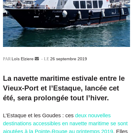
Loïs Elziere
Envoyer
26 septembre 2019
un
courriel
La navette maritime estivale entre le
Vieux-Port et l’Estaque, lancée cet
été, sera prolongée tout l’hiver.
L’Estaque et les Goudes : ces
deux nouvelles
destinations accessibles en navette maritime se sont
ajoutées à la Pointe-Rouge au printemps 2019
. Elles