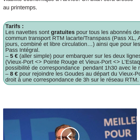
au printemps.
Tarifs :
Les navettes sont
gratuites
pour tous les abonnés des
commun transport RTM lacarte/Transpass (Pass XL, An
jours, combiné et libre circulation…) ainsi que pour le
Pass Intégral.
–
5 €
(aller simple) pour embarquer sur les deux lignes
(Vieux-Port <> Pointe Rouge et Vieux-Port <> L’Estaq
possibilité de correspondance pendant 1h30 avec le
–
8 €
pour rejoindre les Goudes au départ du Vieux-Po
droit à une correspondance de 3h sur le réseau RTM.
M
u
n
i
c