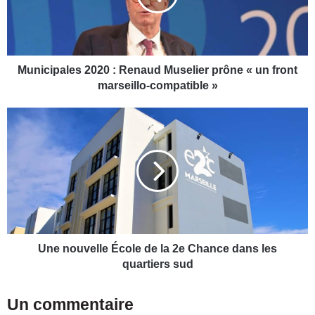
i
p
a
l
e
Municipales 2020 : Renaud Muselier prône « un front
s
marseillo-compatible »
2
0
U
2
n
0
e
:
n
R
o
e
u
n
v
a
e
u
l
d
l
Une nouvelle École de la 2e Chance dans les
M
e
quartiers sud
u
É
s
c
Un commentaire
e
o