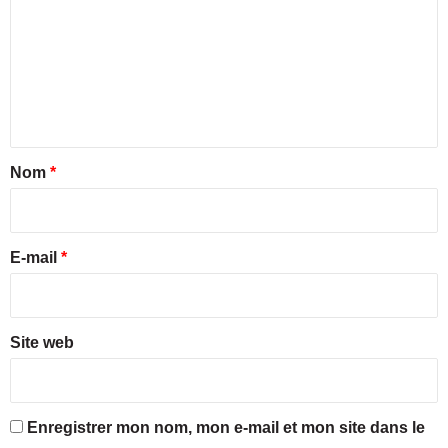
s
q
m
e
u
i
a
m
l
r
e
l
t
o
n
i
-
e
t
c
r
a
o
s
Nom
*
m
s
i
p
u
r
a
d
t
e
E-mail
*
i
*
b
l
e
Site web
»
Enregistrer mon nom, mon e-mail et mon site dans le