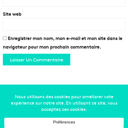
y
o
c
l
l
Site web
e
é
d
e
é
t
f
1
i
Enregistrer mon nom, mon e-mail et mon site dans le
0
n
navigateur pour mon prochain commentaire.
0
i
%
t
r
i
e
v
c
e
y
m
c
e
l
n
a
t
Copyright © 2014-2022
Made in Marseille
. Tous droits
b
e
l
n
réservés -
mentions légales
-
nous contacter
-
qui
e
t
sommes-nous
-
annonceurs
s
e
r