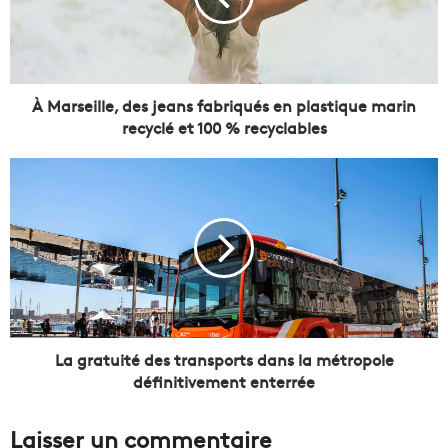
e
i
l
l
e
À Marseille, des jeans fabriqués en plastique marin
,
recyclé et 100 % recyclables
d
e
L
s
a
j
g
e
r
a
a
n
t
s
u
f
i
a
t
b
é
La gratuité des transports dans la métropole
r
d
définitivement enterrée
i
e
q
s
Laisser un commentaire
u
t