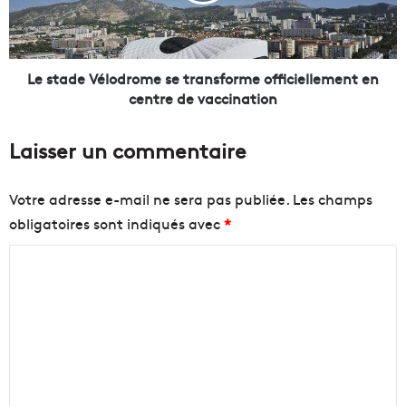
d
q
e
u
V
e
é
m
l
Le stade Vélodrome se transforme officiellement en
a
o
centre de vaccination
r
d
s
r
Laisser un commentaire
e
o
i
m
l
e
Votre adresse e-mail ne sera pas publiée.
Les champs
l
s
obligatoires sont indiqués avec
*
a
e
i
t
C
s
r
e
a
o
e
n
m
n
s
m
g
f
a
o
e
g
r
n
é
m