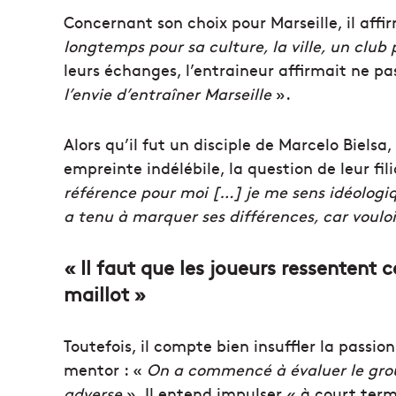
Concernant son choix pour Marseille, il affi
longtemps pour sa culture, la ville, un club 
leurs échanges, l’entraineur affirmait ne pa
l’envie d’entraîner Marseille
».
Alors qu’il fut un disciple de Marcelo Biels
empreinte indélébile, la question de leur fili
référence pour moi […] je me sens idéologiq
a tenu à marquer ses différences, car vouloir
« Il faut que les joueurs ressentent 
maillot »
Toutefois, il compte bien insuffler la passion
mentor : «
On a commencé à évaluer le group
adverse
». Il entend impulser « à court ter