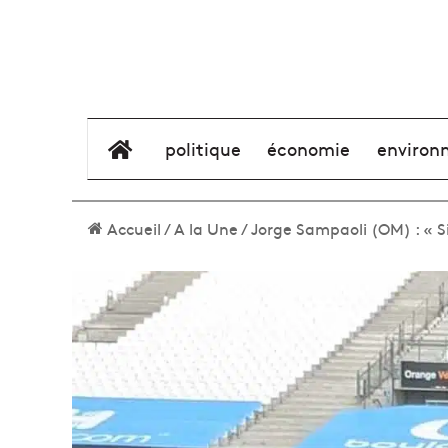
élément de menu
politique
économie
environ
Accueil
/
A la Une
/
Jorge Sampaoli (OM) : « S