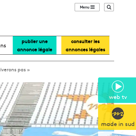
Sidebar (barre lat
Recherche
publier une
consulter les
ans
annonce légale
annonces légales
riverons pas »
web tv
made in sud