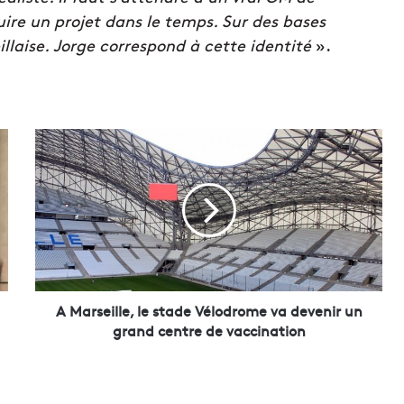
uire un projet dans le temps. Sur des bases
illaise. Jorge correspond à cette identité
».
A
M
a
r
s
e
i
l
l
e
A Marseille, le stade Vélodrome va devenir un
,
grand centre de vaccination
l
e
s
t