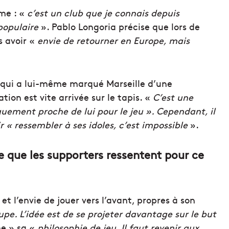
rme : «
c’est un club que je connais depuis
populaire
». Pablo Longoria précise que lors de
s avoir «
envie de retourner en Europe, mais
a, qui a lui-même marqué Marseille d’une
ation est vite arrivée sur le tapis. «
C’est une
uement proche de lui pour le jeu ». Cependant, il
 « ressembler à ses idoles, c’est impossible
».
ce que les supporters ressentent pour ce
 et l’envie de jouer vers l’avant, propres à son
e. L’idée est de se projeter davantage sur le but
me » sa «
philosophie de jeu. Il faut revenir aux