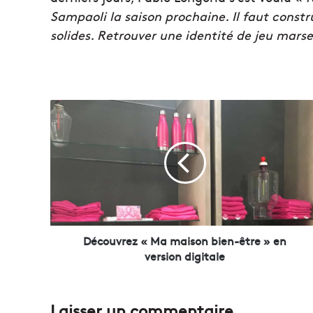
Sampaoli la saison prochaine. Il faut constr
solides. Retrouver une identité de jeu marse
D
é
c
o
u
v
r
e
z
«
Découvrez « Ma maison bien-être » en
M
version digitale
a
m
a
Laisser un commentaire
i